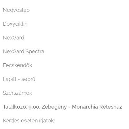
Nedvestáp
Doxyciklin
NexGard
NexGard Spectra
Fecskendők
Lapát - seprű
Szerszámok
Találkozó: 9:00, Zebegény - Monarchia Rétesház
Kérdés esetén írjatok!