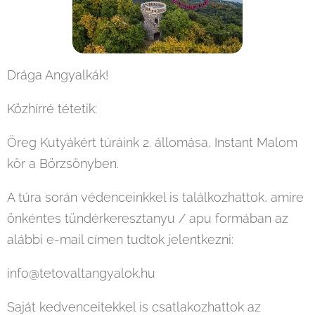
Drága Angyalkák!
Közhírré tétetik:
Öreg Kutyákért túráink 2. állomása, Instant Malom
kör a Börzsönyben.
A túra során védenceinkkel is találkozhattok, amire
önkéntes tündérkeresztanyu / apu formában az
alábbi e-mail címen tudtok jelentkezni:
info@tetovaltangyalok.hu
Saját kedvenceitekkel is csatlakozhattok az