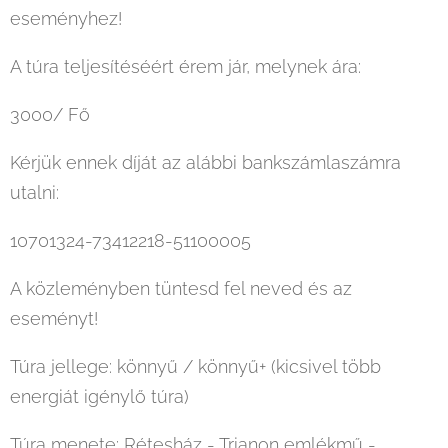
eseményhez!
A túra teljesítéséért érem jár, melynek ára:
3000/ Fő
Kérjük ennek díját az alábbi bankszámlaszámra
utalni:
10701324-73412218-51100005
A közleményben tüntesd fel neved és az
eseményt!
Túra jellege: könnyű / könnyű+ (kicsivel több
energiát igénylő túra)
Túra menete: Rétesház - Trianon emlékmű -