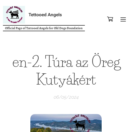
Tettooed Angels
Official Page of Tattooed Angels for Old Dogs Foundation
en-2. Túra az Öreg
Kutyákért
06/05/2024