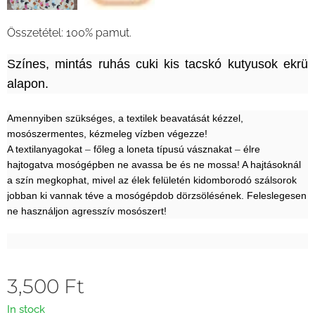
Összetétel: 100% pamut.
Színes, mintás ruhás cuki kis tacskó kutyusok ekrü
alapon.
Amennyiben szükséges, a textilek beavatását kézzel,
mosószermentes, kézmeleg vízben végezze!
A textilanyagokat
–
főleg a loneta típusú vásznakat
–
élre
hajtogatva mosógépben ne avassa be és ne mossa! A hajtásoknál
a szín megkophat, mivel az élek felületén kidomborodó szálsorok
jobban ki vannak téve a mosógépdob dörzsölésének. Feleslegesen
ne használjon agresszív mosószert!
3,500
Ft
In stock