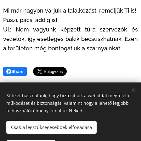
Mi már nagyon várjuk a találkozást, reméljük Ti is!
Puszi, pacsi addig is!
Ui.: Nem vagyunk képzett túra szervezők és
vezetők, így esetleges bakik becsúszhatnak. Ezen
a területen még bontogatjuk a szárnyainkat
Share
Sütiket használunk, hogy biztosítsuk a weboldal megfelelő
működését és biztonságát, valamint hogy a lehető legjobb
felhasználói élményt kínáljuk Neked.
© 2020 Kutyamenhely | Minden jog fenntartva
Az oldalt a
Webnode
működteti
Sütik
Csak a legszükségesebbek elfogadása
Nyelvek