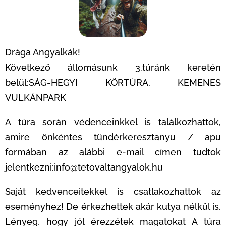
Drága Angyalkák!
Következő állomásunk 3.túránk keretén
belül:SÁG-HEGYI KÖRTÚRA, KEMENES
VULKÁNPARK
A túra során védenceinkkel is találkozhattok,
amire önkéntes tündérkeresztanyu / apu
formában az alábbi e-mail címen tudtok
jelentkezni:info@tetovaltangyalok.hu
Saját kedvenceitekkel is csatlakozhattok az
eseményhez! De érkezhettek akár kutya nélkül is.
Lényeg, hogy jól érezzétek magatokat A túra