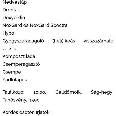
Nedvestáp
Drontal
Doxyciklin
NexGard és NexGard Spectra
Hypo
Gyógyszeradagoló (heti)Ikeás visszazárható
zacsik
Komposzt láda
Csemperagasztó
Csempe
Padlólapok
Találkozó: 10:00, Celldömölk, Ság-hegyi
Tanösvény, 9500
Kérdés esetén írjatok!