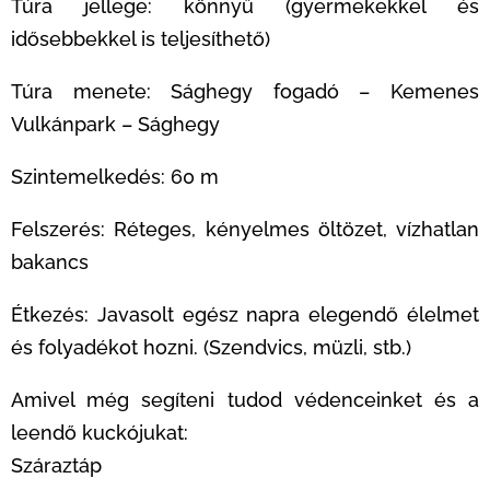
Túra jellege: könnyű (gyermekekkel és
idősebbekkel is teljesíthető)
Túra menete: Sághegy fogadó – Kemenes
Vulkánpark – Sághegy
Szintemelkedés: 60 m
Felszerés: Réteges, kényelmes öltözet, vízhatlan
bakancs
Étkezés: Javasolt egész napra elegendő élelmet
és folyadékot hozni. (Szendvics, müzli, stb.)
Amivel még segíteni tudod védenceinket és a
leendő kuckójukat:
Száraztáp