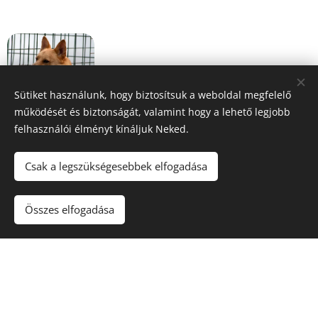
Sütiket használunk, hogy biztosítsuk a weboldal megfelelő
HANS
működését és biztonságát, valamint hogy a lehető legjobb
felhasználói élményt kínáljuk Neked.
Lakóinkról további tartalmakat alábbi
Csak a legszükségesebbek elfogadása
elérhetőségeinken találtok:
Média
Összes elfogadása
© 2020 Kutyamenhely | Minden jog fenntartva
Az oldalt a
Webnode
működteti
Sütik
Nyelvek