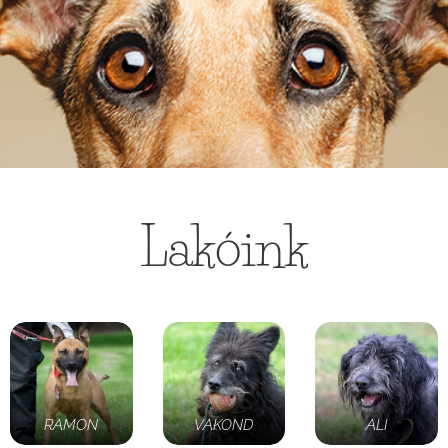
Lakóink
RAMON
VAKOND
ALI