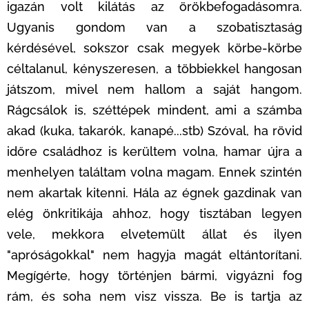
igazán volt kilátás az örökbefogadásomra.
Ugyanis gondom van a szobatisztaság
kérdésével, sokszor csak megyek körbe-körbe
céltalanul, kényszeresen, a többiekkel hangosan
játszom, mivel nem hallom a saját hangom.
Rágcsálok is, széttépek mindent, ami a számba
akad (kuka, takarók, kanapé...stb) Szóval, ha rövid
időre családhoz is kerültem volna, hamar újra a
menhelyen találtam volna magam. Ennek szintén
nem akartak kitenni. Hála az égnek gazdinak van
elég önkritikája ahhoz, hogy tisztában legyen
vele, mekkora elvetemült állat és ilyen
"apróságokkal" nem hagyja magát eltántorítani.
Megígérte, hogy történjen bármi, vigyázni fog
rám, és soha nem visz vissza. Be is tartja az