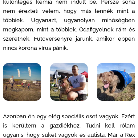
különleges kémia nem indult be. Persze soha
nem érezteti velem, hogy más lennék mint a
többiek. Ugyanazt, ugyanolyan minőségben
megkapom, mint a többiek. Odafigyelnek rám és
szeretnek. Futóversenyre járunk, amikor éppen
nincs korona vírus pánik.
Azonban én egy elég speciális eset vagyok. Ezért
is kerültem a gazdiékhoz. Tudni kell rólam
ugyanis, hogy süket vagyok és autista. Már a Rex