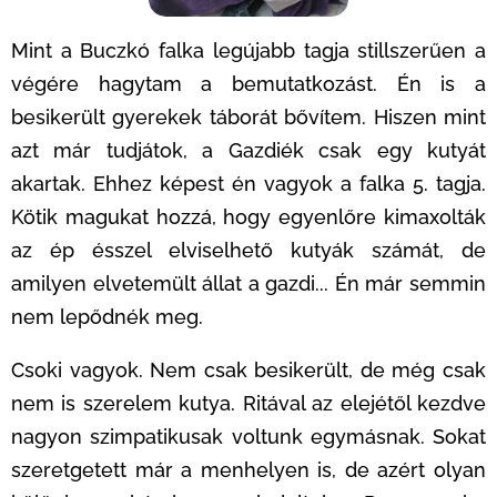
Mint a Buczkó falka legújabb tagja stillszerűen a
végére hagytam a bemutatkozást. Én is a
besikerült gyerekek táborát bővítem. Hiszen mint
azt már tudjátok, a Gazdiék csak egy kutyát
akartak. Ehhez képest én vagyok a falka 5. tagja.
Kötik magukat hozzá, hogy egyenlőre kimaxolták
az ép ésszel elviselhető kutyák számát, de
amilyen elvetemült állat a gazdi... Én már semmin
nem lepődnék meg.
Csoki vagyok. Nem csak besikerült, de még csak
nem is szerelem kutya. Ritával az elejétől kezdve
nagyon szimpatikusak voltunk egymásnak. Sokat
szeretgetett már a menhelyen is, de azért olyan