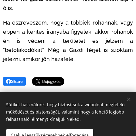
ő is.
Ha észreveszem, hogy a többiek rohannak, vagy
éppen a kerítés irányába figyelek, akkor rohanok
én is védeni a területet és jelzem a
"betolakodókat". Még a Gazdi férjét is szoktam
jelezni, amikor jön hazafelé.
Share
Sütiket használunk, hogy biztosítsuk a weboldal megfelelő
működését és biztonságát, valamint hogy a lehető legjobb
felhasználói élményt kínáljuk Neked.
© 2020 Kutyamenhely | Minden jog fenntartva
Az oldalt a
Webnode
működteti
Sütik
Csak a legszükségesebbek elfogadása