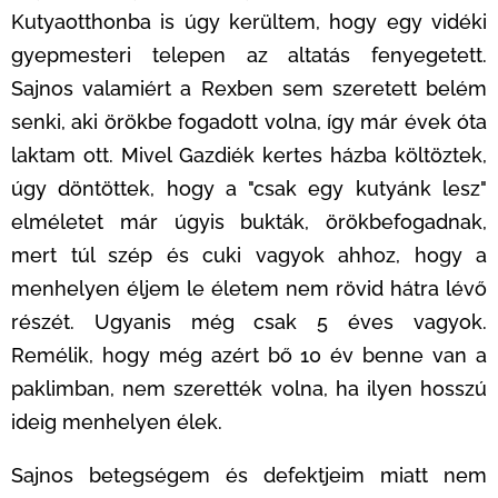
Kutyaotthonba is úgy kerültem, hogy egy vidéki
gyepmesteri telepen az altatás fenyegetett.
Sajnos valamiért a Rexben sem szeretett belém
senki, aki örökbe fogadott volna, így már évek óta
laktam ott. Mivel Gazdiék kertes házba költöztek,
úgy döntöttek, hogy a "csak egy kutyánk lesz"
elméletet már úgyis bukták, örökbefogadnak,
mert túl szép és cuki vagyok ahhoz, hogy a
menhelyen éljem le életem nem rövid hátra lévő
részét. Ugyanis még csak 5 éves vagyok.
Remélik, hogy még azért bő 10 év benne van a
paklimban, nem szerették volna, ha ilyen hosszú
ideig menhelyen élek.
Sajnos betegségem és defektjeim miatt nem