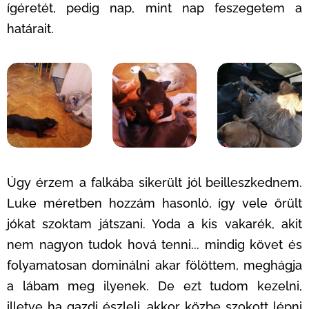
ígéretét, pedig nap, mint nap feszegetem a
határait.
Úgy érzem a falkába sikerült jól beilleszkednem.
Luke méretben hozzám hasonló, így vele őrült
jókat szoktam játszani. Yoda a kis vakarék, akit
nem nagyon tudok hová tenni... mindig követ és
folyamatosan dominálni akar fölöttem, meghágja
a lábam meg ilyenek. De ezt tudom kezelni,
illetve ha gazdi észleli, akkor közbe szokott lépni