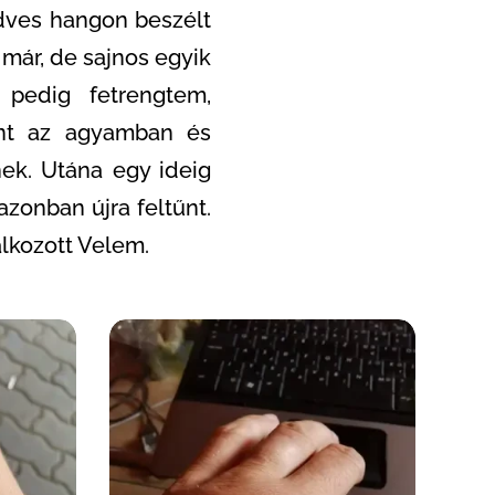
edves hangon beszélt
 már, de sajnos egyik
pedig fetrengtem,
ant az agyamban és
ek. Utána egy ideig
azonban újra feltűnt.
alkozott Velem.