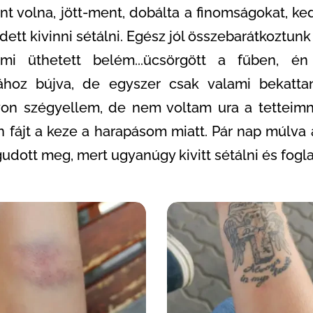
nt volna, jött-ment, dobálta a finomságokat, k
ett kivinni sétálni. Egész jól összebarátkoztunk
 üthetett belém...ücsörgött a fűben, én 
ához bújva, de egyszer csak valami bekatt
n szégyellem, de nem voltam ura a tetteimn
 fájt a keze a harapásom miatt. Pár nap múlva 
udott meg, mert ugyanúgy kivitt sétálni és fogl