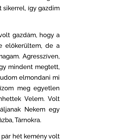
 sikerrel, így gazdim
 volt gazdám, hogy a
e előkerültem, de a
magam. Agresszíven,
ogy mindent megtett,
m tudom elmondani mi
bízom meg egyetlen
nhettek Velem. Volt
aláljanak Nekem egy
ázba, Tárnokra.
 pár hét kemény volt