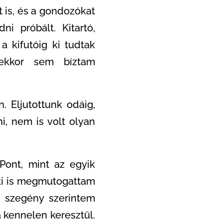
t is, és a gondozókat
ni próbált. Kitartó,
a kifutóig ki tudtak
 ekkor sem bíztam
. Eljutottunk odáig,
i, nem is volt olyan
 Pont, mint az egyik
eki is megmutogattam
 szegény szerintem
a kennelen keresztül.