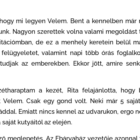
 hogy mi legyen Velem. Bent a kennelben már 
nk. Nagyon szerettek volna valami megoldást t
litációmban, de ez a menhely keretein belül 
felügyeletet, valamint napi több órás foglalk
 tudjak az emberekben. Ekkor jött, amire senk
étharaptam a kezét, Rita felajánlotta, hog
k Velem. Csak egy gond volt. Neki már 5 saját
áddal. Emiatt nincs kennel az udvarukon, ergo 
saját kutyáitól az elején.
ező meglepetés. Az Ebárvaház vezetője azonnal f