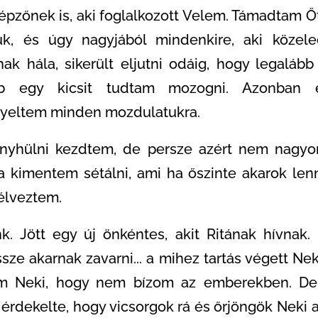
épzőnek is, aki foglalkozott Velem. Támadtam Ő
uk, és úgy nagyjából mindenkire, aki közeled
k hála, sikerült eljutni odáig, hogy legalább 
ább egy kicsit tudtam mozogni. Azonban
igyeltem minden mozdulatukra.
enyhülni kezdtem, de persze azért nem nagyon
kimentem sétálni, ami ha őszinte akarok lenn
 élveztem.
k. Jött egy új önkéntes, akit Ritának hívnak.
ssze akarnak zavarni... a mihez tartás végett N
am Neki, hogy nem bízom az emberekben. De
érdekelte, hogy vicsorgok rá és őrjöngök Neki 