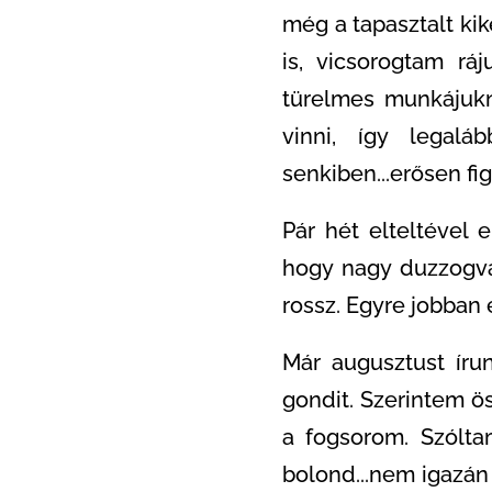
még a tapasztalt kik
is, vicsorogtam ráj
türelmes munkájukna
vinni, így legal
senkiben...erősen f
Pár hét elteltével 
hogy nagy duzzogva 
rossz. Egyre jobban
Már augusztust írun
gondit. Szerintem ö
a fogsorom. Szólt
bolond...nem igazán 