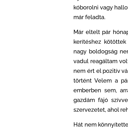
kóborolni vagy hallo
már feladta.
Már eltelt pár hóna
kerítéshez kötötte
nagy boldogság nem
vadul reagáltam vol
nem ért el pozitív 
történt Velem a p
emberben sem, arra
gazdám fájó szívve
szervezetet, ahol re
Hát nem könnyítette