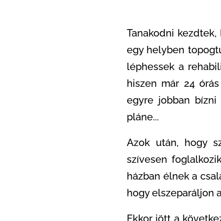
Tanakodni kezdtek,
egy helyben topogtu
léphessek a rehabi
hiszen már 24 órás 
egyre jobban bízni
pláne...
Azok után, hogy sz
szívesen foglalkozi
házban élnek a csal
hogy elszeparáljon a 
Ekkor jött a követk