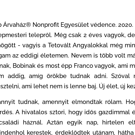
b Árvaház® Nonprofit Egyesület védence. 2020. 
epmesteri telepről. Még csak 2 éves vagyok, d
gött - vagyis a Tetovált Angyalokkal még mind
am az eddigi életemen. Nevem is több volt már
onak, Bobinak és most épp Franco vagyok, ami m
um addig, amíg örökbe tudnak adni. Szóva
telni, ami lehet nem is lenne baj. Új élet, új kezd
annyit tudnak, amennyit elmondtak rólam. H
érdés. A hivatalos sztori, hogy idős gazdimmal
saládi háznál. Aztán egyik nap, hirtelen el
ndenhol kerestek, érdeklődtek utánam, hátha 