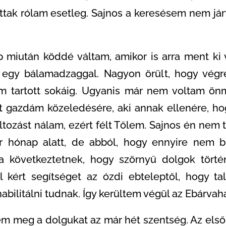
ttak rólam esetleg. Sajnos a keresésem nem járt
p miután köddé váltam, amikor is arra ment ki
k egy bálamadzaggal. Nagyon örült, hogy végr
 tartott sokáig. Ugyanis már nem voltam ön
t gazdám közeledésére, aki annak ellenére, h
változást nálam, ezért félt Tőlem. Sajnos én ne
ár hónap alatt, de abból, hogy ennyire nem 
 következtetnek, hogy szörnyű dolgok törté
l kért segítséget az ózdi ebteleptől, hogy t
habilitálni tudnak. Így kerültem végül az Ebárvah
m meg a dolgukat az már hét szentség. Az első