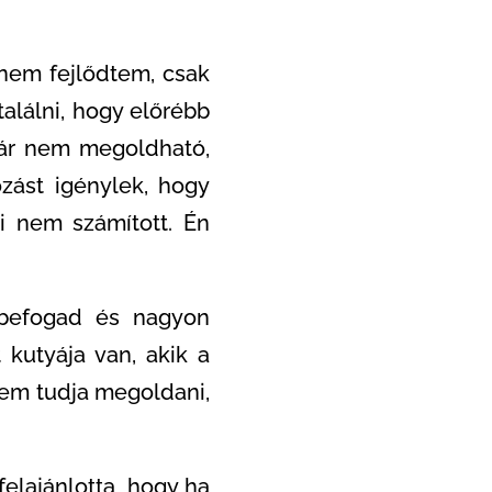
nem fejlődtem, csak
alálni, hogy előrébb
már nem megoldható,
ozást igénylek, hogy
i nem számított. Én
y befogad és nagyon
 kutyája van, akik a
nem tudja megoldani,
elajánlotta, hogy ha