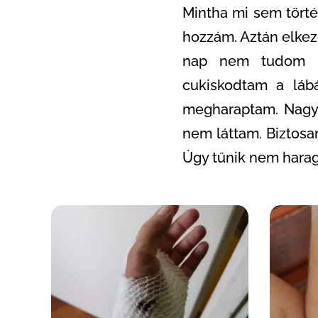
Mintha mi sem törté
hozzám. Aztán elkezd
nap nem tudom mi
cukiskodtam a láb
megharaptam. Nagyo
nem láttam. Biztosan
Úgy tűnik nem harag