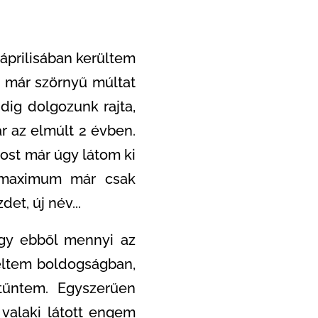
áprilisában kerültem
e már szörnyű múltat
ig dolgozunk rajta,
 az elmúlt 2 évben.
ost már úgy látom ki
l maximum már csak
et, új név...
ogy ebből mennyi az
 éltem boldogságban,
tűntem. Egyszerűen
valaki látott engem