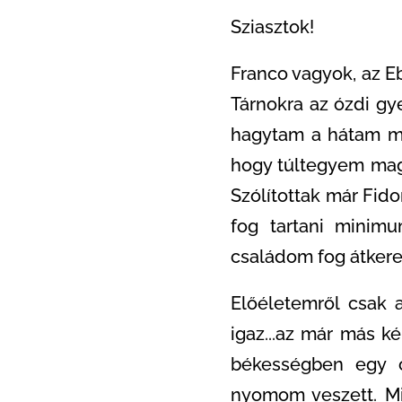
Sziasztok!
Franco vagyok, az E
Tárnokra az ózdi gy
hagytam a hátam mö
hogy túltegyem mag
Szólítottak már Fid
fog tartani minim
családom fog átkeresz
Előéletemről csak 
igaz...az már más k
békességben egy c
nyomom veszett. Mi