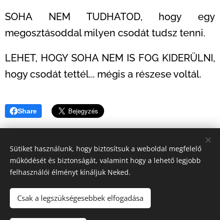
SOHA NEM TUDHATOD, hogy egy
megosztásoddal milyen csodát tudsz tenni.
LEHET, HOGY SOHA NEM IS FOG KIDERÜLNI,
hogy csodát tettél... mégis a részese voltál.
Share
Sütiket használunk, hogy biztosítsuk a weboldal megfelelő
működését és biztonságát, valamint hogy a lehető legjobb
felhasználói élményt kínáljuk Neked.
© 2020 Kutyamenhely | Minden jog fenntartva
Az oldalt a
Webnode
működteti
Sütik
Csak a legszükségesebbek elfogadása
Nyelvek