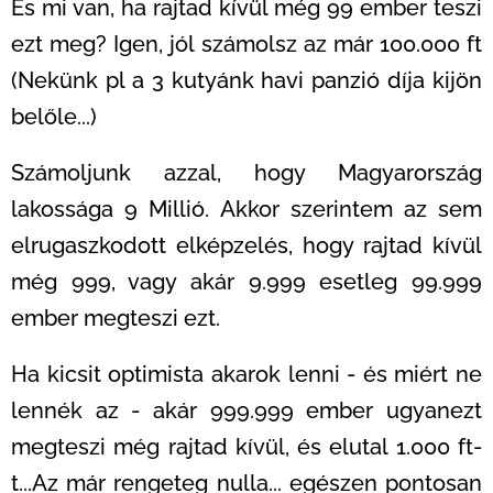
És mi van, ha rajtad kívül még 99 ember teszi
ezt meg? Igen, jól számolsz az már 100.000 ft
(Nekünk pl a 3 kutyánk havi panzió díja kijön
belőle...)
Számoljunk azzal, hogy Magyarország
lakossága 9 Millió. Akkor szerintem az sem
elrugaszkodott elképzelés, hogy rajtad kívül
még 999, vagy akár 9.999 esetleg 99.999
ember megteszi ezt.
Ha kicsit optimista akarok lenni - és miért ne
lennék az - akár 999.999 ember ugyanezt
megteszi még rajtad kívül, és elutal 1.000 ft-
t...Az már rengeteg nulla... egészen pontosan