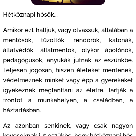
Hétköznapi hősök...
Amikor ezt halljuk, vagy olvassuk, általában a
mentősök, tűzoltók, rendőrök, katonák,
állatvédők, állatmentők, olykor ápolónők,
pedagógusok, anyukák jutnak az eszünkbe.
Teljesen jogosan, hiszen életeket mentenek,
védelmeznek minket vagy épp a gyerekeket
igyekeznek megtanítani az életre. Tartják a
frontot a munkahelyen, a családban, a
háztartásban.
Az azonban senkinek, vagy csak nagyon
keveseknek jut eszükbe, hogy hétköznapi hős