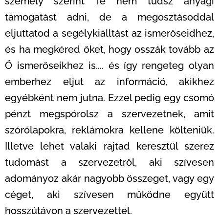
személy szerint Te nem tudsz anyagi
támogatást adni, de a megosztásoddal
eljuttatod a segélykiálltást az ismerőseidhez,
és ha megkéred őket, hogy osszák tovább az
Ő ismerőseikhez is.... és így rengeteg olyan
emberhez eljut az információ, akikhez
egyébként nem jutna. Ezzel pedig egy csomó
pénzt megspórolsz a szervezetnek, amit
szórólapokra, reklámokra kellene költeniük.
Illetve lehet valaki rajtad keresztül szerez
tudomást a szervezetről, aki szívesen
adományoz akár nagyobb összeget, vagy egy
céget, aki szívesen működne együtt
hosszútávon a szervezettel.