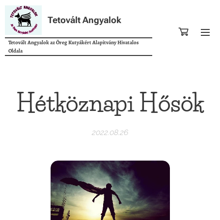
Tetovált Angyalok
Tetovált Angyalok az Öreg Kutyákért Alapítvány Hivatalos
Oldala
Hétköznapi Hősök
2022.08.26