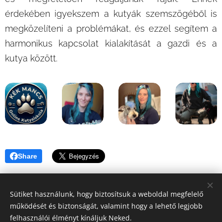
érdekében igyekszem a kutyák szemszögéből is
megközelíteni a problémákat, és ezzel segítem a
harmonikus kapcsolat kialakítását a gazdi és a
kutya között.
Share
Sütiket használunk, hogy biztosítsuk a weboldal megfelelő
működését és biztonságát, valamint hogy a lehető legjobb
felhasználói élményt kínáljuk Neked.