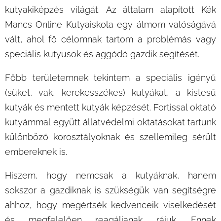
kutyakiképzés világát. Az általam alapított Kék
Mancs Online Kutyaiskola egy álmom valóságává
vált, ahol fő célomnak tartom a problémás vagy
speciális kutyusok és aggódó gazdik segítését.
Főbb területemnek tekintem a speciális igényű
(süket, vak, kerekesszékes) kutyákat, a kistesű
kutyák és mentett kutyák képzését. Fortissal oktató
kutyámmal együtt állatvédelmi oktatásokat tartunk
különböző korosztályoknak és szellemileg sérült
embereknek is.
Hiszem, hogy nemcsak a kutyáknak, hanem
sokszor a gazdiknak is szükségük van segítségre
ahhoz, hogy megértsék kedvenceik viselkedését
és megfelelően reagáljanak rájuk. Ennek